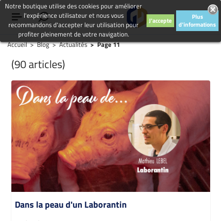
Notre boutique utilise des cookies pour améliorer
l'expérience utilisateur et nous vous
Plus
J'accepte
recommandons d'accepter leur utilisation pour
d'informations
profiter pleinement de votre navigation.
Accueil
Blog
Actualités
Page 11
(90 articles)
Dans la peau d'un Laborantin